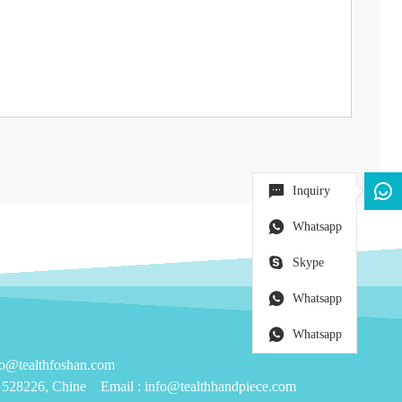
Inquiry
Whatsapp
Skype
Whatsapp
Whatsapp
tealthfoshan.com
g 528226, Chine
Email :
info@tealthhandpiece.com