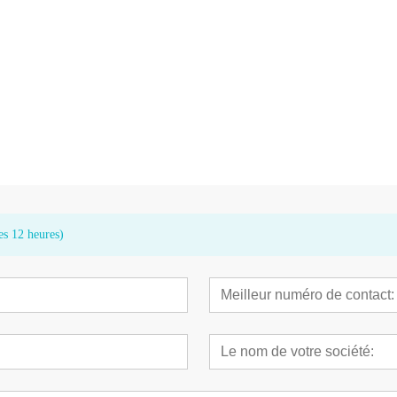
tile pour moteur
Pièce à main dentaire CK 11 LED
Lames de scie
M-3
haute vitesse avec roulements
chirurgicale
allemands
es 12 heures)