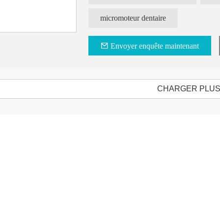
Caractéristiques:
1. Tête Troque, puissante
micromoteur dentaire
2. Silencieux, niveau sonore inférieur à 6
3. Dimensions du moteur : Φ22*L71mm
4. Tension : 24 V CC
Envoyer enquête maintenant
CHARGER PLU