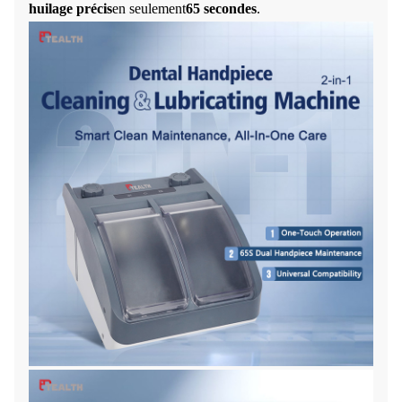
huilage précis
en seulement
65 secondes
.