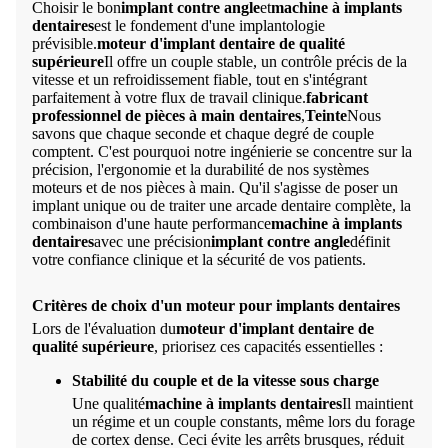
Choisir le bon
implant contre angle
et
machine à implants
dentaires
est le fondement d'une implantologie
prévisible.
moteur d'implant dentaire de qualité
supérieure
Il offre un couple stable, un contrôle précis de la
vitesse et un refroidissement fiable, tout en s'intégrant
parfaitement à votre flux de travail clinique.
fabricant
professionnel de pièces à main dentaires
,
Teinte
Nous
savons que chaque seconde et chaque degré de couple
comptent. C'est pourquoi notre ingénierie se concentre sur la
précision, l'ergonomie et la durabilité de nos systèmes
moteurs et de nos pièces à main. Qu'il s'agisse de poser un
implant unique ou de traiter une arcade dentaire complète, la
combinaison d'une haute performance
machine à implants
dentaires
avec une précision
implant contre angle
définit
votre confiance clinique et la sécurité de vos patients.
Critères de choix d'un moteur pour implants dentaires
Lors de l'évaluation du
moteur d'implant dentaire de
qualité supérieure
, priorisez ces capacités essentielles :
Stabilité du couple et de la vitesse sous charge
Une qualité
machine à implants dentaires
Il maintient
un régime et un couple constants, même lors du forage
de cortex dense. Ceci évite les arrêts brusques, réduit