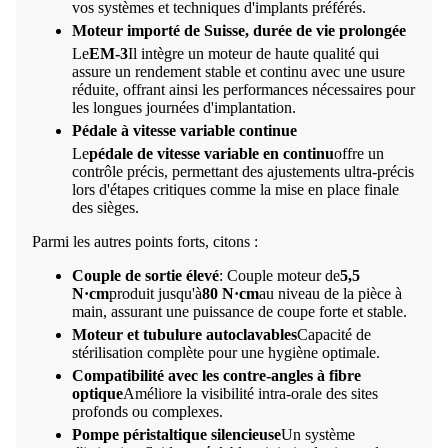
vos systèmes et techniques d'implants préférés.
Moteur importé de Suisse, durée de vie prolongée
Le
EM-3
Il intègre un moteur de haute qualité qui
assure un rendement stable et continu avec une usure
réduite, offrant ainsi les performances nécessaires pour
les longues journées d'implantation.
Pédale à vitesse variable continue
Le
pédale de vitesse variable en continu
offre un
contrôle précis, permettant des ajustements ultra-précis
lors d'étapes critiques comme la mise en place finale
des sièges.
Parmi les autres points forts, citons :
Couple de sortie élevé
: Couple moteur de
5,5
N·cm
produit jusqu'à
80 N·cm
au niveau de la pièce à
main, assurant une puissance de coupe forte et stable.
Moteur et tubulure autoclavables
Capacité de
stérilisation complète pour une hygiène optimale.
Compatibilité avec les contre-angles à fibre
optique
Améliore la visibilité intra-orale des sites
profonds ou complexes.
Pompe péristaltique silencieuse
Un système