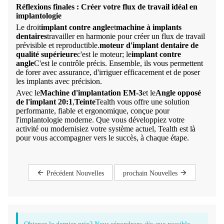
Réflexions finales : Créer votre flux de travail idéal en
implantologie
Le droit
implant contre angle
et
machine à implants
dentaires
travailler en harmonie pour créer un flux de travail
prévisible et reproductible.
moteur d'implant dentaire de
qualité supérieure
c'est le moteur; le
implant contre
angle
C'est le contrôle précis. Ensemble, ils vous permettent
de forer avec assurance, d'irriguer efficacement et de poser
les implants avec précision.
Avec le
Machine d'implantation EM-3
et le
Angle opposé
de l'implant 20:1
,
Teinte
Tealth vous offre une solution
performante, fiable et ergonomique, conçue pour
l'implantologie moderne. Que vous développiez votre
activité ou modernisiez votre système actuel, Tealth est là
pour vous accompagner vers le succès, à chaque étape.
Précédent Nouvelles
prochain Nouvelles