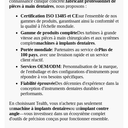
connaissance clinique concrète.
fabricant professionnel de
pièces à main dentaires
, nous proposons :
Certification ISO 13485 et CE
sur l'ensemble de nos
gammes de produits, garantissant ainsi la conformité et
la qualité à l'échelle mondiale.
Gamme de produits complète
Des turbines à grande
vitesse aux pièces à main chirurgicales et aux systèmes
complets
machines à implants dentaires
.
Portée mondiale
: Partenaires au service de
Plus de
100 pays
, avec une livraison rapide et un service
client réactif.
Services OEM/ODM
: Personnalisation de la marque,
de l'emballage et des configurations d'instruments pour
répondre à vos besoins spécifiques.
Fiabilité éprouvée
Des décennies d'expérience dans la
conception d'instruments dentaires durables et
performants.
En choisissant Tealth, vous n'achetez pas seulement
un
machine à implants dentaires
ou un
implant contre
angle
—vous investissez dans un écosystème complet
d'outils de précision conçus pour fonctionner ensemble.