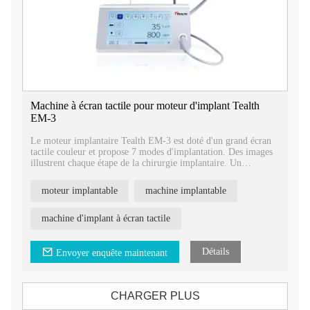
Machine à écran tactile pour moteur d'implant Tealth
EM-3
Le moteur implantaire Tealth EM-3 est doté d'un grand écran
tactile couleur et propose 7 modes d'implantation. Des images
illustrent chaque étape de la chirurgie implantaire. Un
programme personnalisé est disponible, avec des rapports de
vitesse de 1:1, 1:5 et 20:1.
moteur implantable
machine implantable
La machine implantaire Tealth EM-3, dotée d'une pédale
multifonction, permet une opération aseptique et libère les
deux mains.
machine d'implant à écran tactile
Détails
Envoyer enquête maintenant
CHARGER PLUS