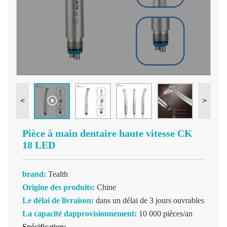
<
>
Pièce à main dentaire haute vitesse CK
18 LED
brand:
Tealth
Origine des produits:
Chine
Le délai de livraison:
dans un délai de 3 jours ouvrables
La capacité dapprovisionnement:
10 000 pièces/an
Spécification: