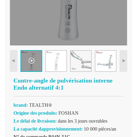
<
>
Contre-angle de pulvérisation interne
Endo alternatif 4:1
brand:
TEALTH®
Origine des produits:
FOSHAN
Le délai de livraison:
dans les 3 jours ouvrables
La capacité dapprovisionnement:
10 000 pièces/an
N° de commande R04N-51C