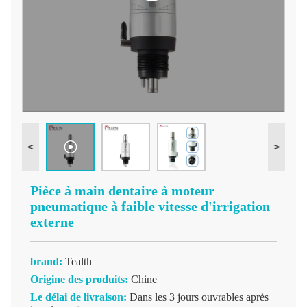
<
>
Pièce à main dentaire à moteur
pneumatique à faible vitesse d'irrigation
externe
brand:
Tealth
Origine des produits:
Chine
Le délai de livraison:
Dans les 3 jours ouvrables après