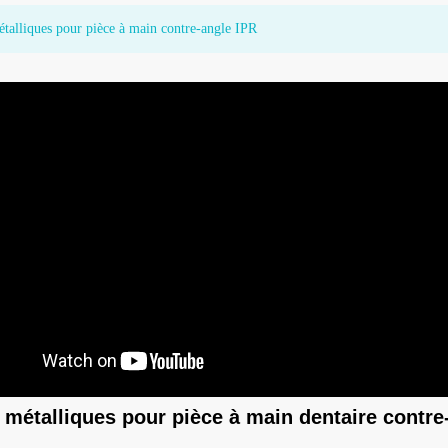
talliques pour pièce à main contre-angle IPR
pour moteur
Pièce à main dentaire CK 11 LED
Lames de scie pour 
haute vitesse avec roulements
chirurgicale
allemands
métalliques pour pièce à main dentaire contre