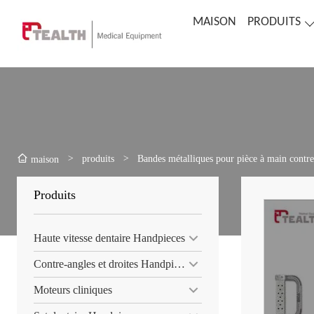
MAISON
PRODUITS
>
produits
>
Bandes métalliques pour pièce à main contr
maison
Produits
Haute vitesse dentaire Handpieces
Contre-angles et droites Handpiece
Moteurs cliniques