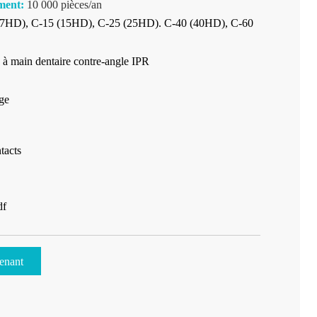
ment:
10 000 pièces/an
7HD), C-15 (15HD), C-25 (25HD). C-40 (40HD), C-60
 à main dentaire contre-angle IPR
age
tacts
df
enant