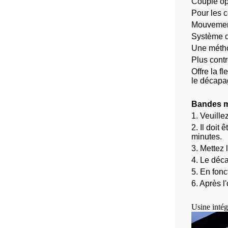
Couple op
Pour les 
Mouvement 
Système d
Une méthod
Plus contr
Offre la f
le décapa
Bandes mé
1. Veuille
2. Il doit
minutes.
3. Mettez
4. Le déca
5. En fonc
6. Après l
Usine intég