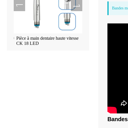
Bandes mé
Tealth®
Pièce à main dentaire haute vitesse
Machine à écran tactile 
sse
CK 18 LED
d'implant Tealth EM-3
Bandes 