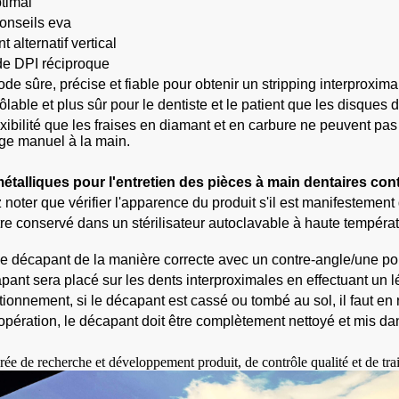
timal
conseils eva
alternatif vertical
e DPI réciproque
e sûre, précise et fiable pour obtenir un stripping interproximal
ôlable et plus sûr pour le dentiste et le patient que les disques
lexibilité que les fraises en diamant et en carbure ne peuvent pas 
ge manuel à la main.
talliques pour l'entretien des pièces à main dentaires cont
z noter que vérifier l'apparence du produit s'il est manifestement
 être conservé dans un stérilisateur autoclavable à haute tempé
 le décapant de la manière correcte avec un contre-angle/une p
pant sera placé sur les dents interproximales en effectuant un 
tionnement, si le décapant est cassé ou tombé au sol, il faut 
'opération, le décapant doit être complètement nettoyé et mis d
rée de recherche et développement produit, de contrôle qualité et de tra