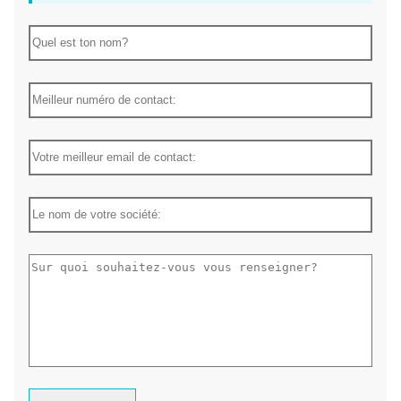
Pièce à main dentaire droite d'irrigation interne
produit Tag
pièce à main dentaire à basse vitesse
pièce à main chirurgicale droite
pièce à main dentaire
pièce à main dentaire pour implant
implants dentaires
Obtenez le dernier prix? Nous répondrons dès que possible