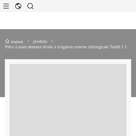
>
produits
>
maison
Pièce à main dentaire droite à irrigation externe chirurgicale Tealth 1:1