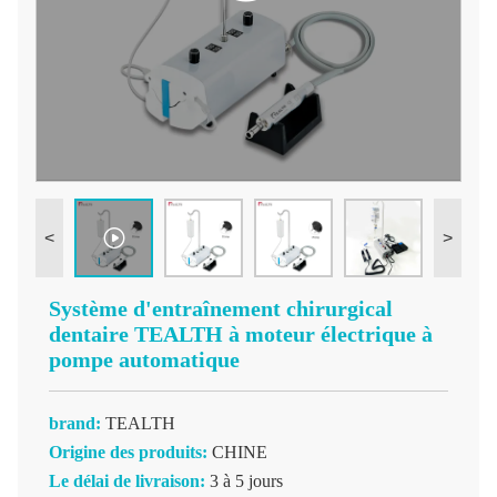
<
>
Système d'entraînement chirurgical
dentaire TEALTH à moteur électrique à
pompe automatique
brand:
TEALTH
Origine des produits:
CHINE
Le délai de livraison:
3 à 5 jours