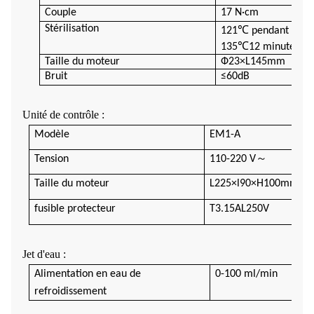
Couple
17 N·cm
Stérilisation
121℃ pendant 20 mi
13
5
℃1
2
minute
Taille du moteur
Ф23×L145mm
Bruit
≤60dB
Unité de contrôle :
Modèle
EM1-A
～
Tension
110-220 V
Taille du moteur
L225×l90×H100mm
fusible protecteur
T3.15AL250V
Jet d'eau :
Alimentation en eau de
0-100 ml/min
refroidissement